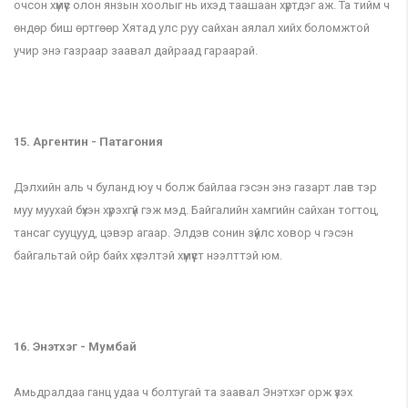
очсон хүмүүс олон янзын хоолыг нь ихэд таашаан хүртдэг аж. Та тийм ч
өндөр биш өртгөөр Хятад улс руу сайхан аялал хийх боломжтой
учир энэ газраар заавал дайраад гараарай.
15. Аргентин - Патагония
Дэлхийн аль ч буланд юу ч болж байлаа гэсэн энэ газарт лав тэр
муу муухай бүхэн хүрэхгүй гэж мэд. Байгалийн хамгийн сайхан тогтоц,
тансаг сууцууд, цэвэр агаар. Элдэв сонин зүйлс ховор ч гэсэн
байгальтай ойр байх хүсэлтэй хүмүүст нээлттэй юм.
16. Энэтхэг - Мумбай
Амьдралдаа ганц удаа ч болтугай та заавал Энэтхэг орж үзэх