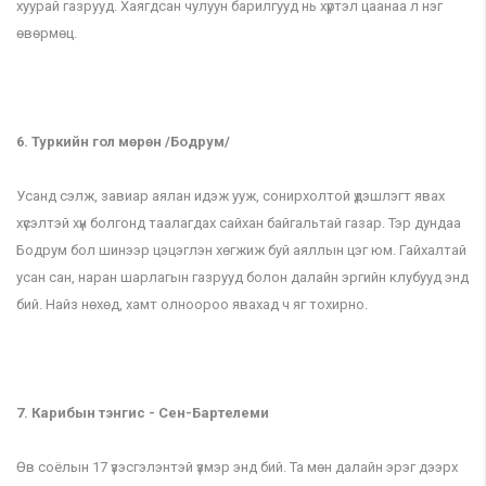
хуурай газрууд. Хаягдсан чулуун барилгууд нь хүртэл цаанаа л нэг
өвөрмөц.
6. Туркийн гол мөрөн /Бодрум/
Усанд сэлж, завиар аялан идэж ууж, сонирхолтой үдэшлэгт явах
хүсэлтэй хүн болгонд таалагдах сайхан байгальтай газар. Тэр дундаа
Бодрум бол шинээр цэцэглэн хөгжиж буй аяллын цэг юм. Гайхалтай
усан сан, наран шарлагын газрууд болон далайн эргийн клубууд энд
бий. Найз нөхөд, хамт олноороо явахад ч яг тохирно.
7. Карибын тэнгис - Сен-Бартелеми
Өв соёлын 17 үзэсгэлэнтэй үзмэр энд бий. Та мөн далайн эрэг дээрх