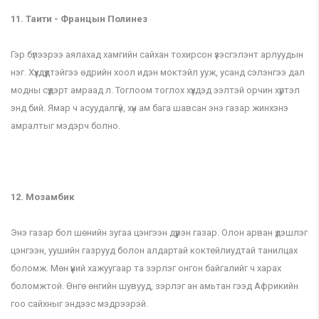
11. Таити - Францын Полинез
Гэр бүлээрээ аялахад хамгийн сайхан тохирсон үзэсгэлэнт арлуудын
нэг. Хүүхдүүдтэйгээ өдрийн хоол идэн моктэйл ууж, усанд сэлэнгээ дал
модны сүүдэрт амраад л. Тоглоом тоглох хүүхдэд ээлтэй орчин хүртэл
энд бий. Ямар ч асуудалгүй, хүн ам бага шавсан энэ газар жинхэнэ
амралтыг мэдэрч болно.
12. Мозамбик
Энэ газар бол шөнийн зугаа цэнгээн дүүрэн газар. Олон арван үдэшлэг
цэнгээн, уушийн газрууд болон алдартай коктейлиудтай танилцах
боломж. Мөн үүний хажуугаар та зэрлэг онгон байгалийг ч харах
боломжтой. Өнгө өнгийн шувууд, зэрлэг ан амьтан гээд Африкийн
гоо сайхныг эндээс мэдрээрэй.