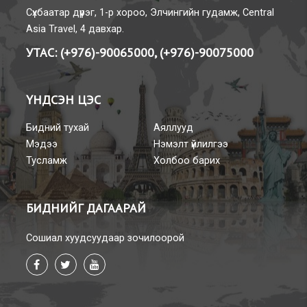
Сүхбаатар дүүрэг, 1-р хороо, Элчингийн гудамж, Central
Asia Travel, 4 давхар.
УТАС:
(+976)-90065000, (+976)-90075000
ҮНДСЭН ЦЭС
Бидний тухай
Аяллууд
Мэдээ
Нэмэлт үйлилгээ
Тусламж
Холбоо барих
БИДНИЙГ
ДАГААРАЙ
Сошиал хуудсуудаар зочилоорой