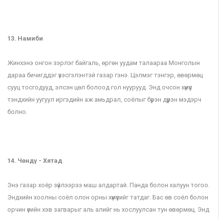
13. Намиби
Жинхэнэ онгон зэрлэг байгаль, өргөн уудам талаараа Монголын
дараа бичигддэг үзэсгэлэнтэй газар гэнэ. Цэлмэг тэнгэр, өвөрмөц
сууц тосгодууд, элсэн цөл болоод гол нуурууд. Энд очсон хүмүүс
тэндхийн уугуул иргэдийн аж амьдрал, соёлыг бүрэн дүүрэн мэдэрч
болно.
14. Чөндү - Хятад
Энэ газар хоёр зүйлээрээ маш алдартай. Панда болон халуун тогоо.
Эндхийн хоолны соёл олон орны хүмүүсийг татдаг. Бас өв соёл болон
орчин үеийн хэв загварыг аль алийг нь хослуулсан тун өвөрмөц. Энд