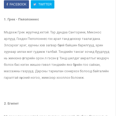
FACEBOOK
TWITTER
1. Грек - Пелопоннес
Мэдээж Грек жуулчид ихтэй. Тэр дундаа Санторини, Миконос
арлууд. Гэхдээ Пелопоннес гэх арал танд үнэхээр таалагдана.
Элсэрхэг эрэг, хуучны хэв загвар бүхий байшин барилгууд, эрин
зуунаар аялах мэт гудамж талбай. Тэндхийн тансаг зочид буудлууд
нь жинхэнэ үлгэрийн орон л гэсэн үг. Тэнд шилдэг амралтыг мэдэрч
болох бас нэгэн жишээ гэвэл тэндхийн янз бүрийн гоо сайхан,
массажны газрууд. Дарсны тариалан сонирхох болоод байгалийн
гаралтай хүнсний ногоо, жимсээр хооллох боломж.
2. Египет