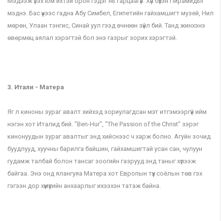
Мэдээж үзэх юм ихтэй орон гэдэг нь гарцаагүй. Хүн бүхэн Пирамидыг
мэднэ. Бас үүнээс гадна Абу Симбел, Египетийн гайхамшигт музей, Нил
мөрөн, Улаан тэнгис, Синай уул гээд өчнөөн зүйл бий. Танд жинхэнэ
өвөрмөц аялал хэрэгтэй бол энэ газрыг зорих хэрэгтэй.
3. Итали - Матера
Яг л киноны зураг авалт хийхэд зориулагдсан мэт итгэмээргүй ийм
нэгэн хот Италид бий. "Ben-Hur", "The Passion of the Christ" зэрэг
кинонуудын зураг авалтыг энд хийснээс ч харж болно. Агуйн зочид
буудлууд, хуучны барилга байшин, гайхамшигтай усан сан, чулуун
гудамж талбай болон тансаг зоогийн газрууд энд таныг хүлээж
байгаа. Энэ онд ялангуяа Матера хот Европын түүх соёлын төв гэх
гэгээн дор хүмүүсийн анхаарлыг ихээхэн татаж байна.