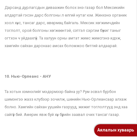
Дарсанд дурлагсдын диваажин болох энэ газар бол Мексикийн
алдартай гэсэн дарс болгоны л өлгий нутаг юм. Жинхэнэ органик
хоол хүнс, тансаг дарс, өвөрмөц байгаль. Мексик хөгжимчдийн
тоглолт, орой болгоны хөгжөөнтэй, сэтгэл сэргэм бүжиг таныг
огтхон ч уйдаахгүй. Та халуун орны амтат жимс жимсгэнэ идэж,
хамгийн сайхан дарснаас амсах боломжоо битгий алдаарай.
10. Нью-Орлеанс - АНУ
Та хотын хэмнэлийг мэдэрмээр байна уу? Рум эсвэл бурбон
шимэнгээ жазз клубээр зочилж, шөнийн Нью-Орлеансаар алхаж
болно. Хамгийн сайхан уушийн газрууд, жижиг тоглолтууд энд хаа
сайгүй бий. Америк явж буй хүн бүрийн заавал очих тансаг газар.
Аялалын хуваарь