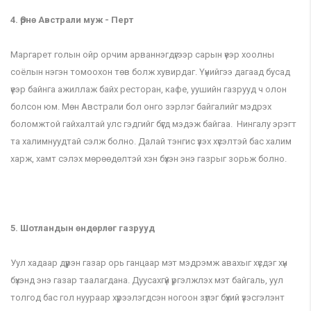
4. Өрнө Австрали муж - Перт
Маргарет голын ойр орчим арваннэгдүгээр сарын үеэр хоолны
соёлын нэгэн томоохон төв болж хувирдаг. Үүнийгээ дагаад бусад
үеэр байнга ажиллаж байх ресторан, кафе, уушийн газрууд ч олон
болсон юм. Мөн Австрали бол онго зэрлэг байгалийг мэдрэх
боломжтой гайхалтай улс гэдгийг бүгд мэдэж байгаа. Нингалу эрэгт
та халимнуудтай сэлж болно. Далай тэнгис үзэх хүсэлтэй бас халим
харж, хамт сэлэх мөрөөдөлтэй хэн бүхэн энэ газрыг зорьж болно.
5. Шотландын өндөрлөг газрууд
Уул хадаар дүүрэн газар орь ганцаар мэт мэдрэмж авахыг хүсдэг хүн
бүхэнд энэ газар таалагдана. Дуусахгүй үргэлжлэх мэт байгаль, уул
толгод бас гол нуураар хүрээлэгдсэн ногоон зүлэг бүхий үзэсгэлэнт