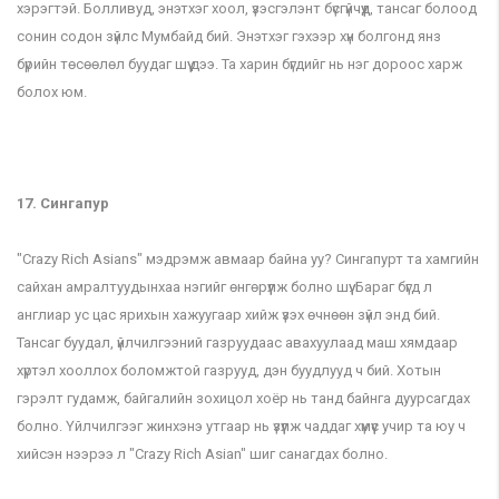
хэрэгтэй. Болливуд, энэтхэг хоол, үзэсгэлэнт бүсгүйчүүд, тансаг болоод
сонин содон зүйлс Мумбайд бий. Энэтхэг гэхээр хүн болгонд янз
бүрийн төсөөлөл буудаг шүү дээ. Та харин бүгдийг нь нэг дороос харж
болох юм.
17. Сингапур
"Crazy Rich Asians" мэдрэмж авмаар байна уу? Сингапурт та хамгийн
сайхан амралтуудынхаа нэгийг өнгөрүүлж болно шүү. Бараг бүгд л
англиар ус цас ярихын хажуугаар хийж үзэх өчнөөн зүйл энд бий.
Тансаг буудал, үйлчилгээний газруудаас авахуулаад маш хямдаар
хүртэл хооллох боломжтой газрууд, дэн буудлууд ч бий. Хотын
гэрэлт гудамж, байгалийн зохицол хоёр нь танд байнга дуурсагдах
болно. Үйлчилгээг жинхэнэ утгаар нь үзүүлж чаддаг хүмүүс учир та юу ч
хийсэн нээрээ л "Crazy Rich Asian" шиг санагдах болно.