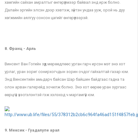
хамгийн сайхан амралтыг өнгөрүүлмээр байвал энд ирж болно.
Далайн эргийн элсэн дээр хэвтэж, хүйтэн ундаа ууж, орой нь дуу
хөгжмийн аялгуу сонсон цагийг өнгөрүүлээрэй.
8. Франц - Арль
Винсент Ван Гогийн зүүд мөрөөдлөөс урган гарч ирсэн мэт энэ хот
урлаг, уран зориг сонирхогчдын зорин очдог гайхалтай газар юм.
Энд Винсентийн амьдарч байсан Шар байшин байдгаас гадна та
олон арван галерейд зочилж болно. Энэ хот өөрөө уран зургаас
өөрцгүй үзэсгэлэнтэй гэж хэлэхэд ч маргамгүй юм.
9. Мексик - Гуадалупе арал