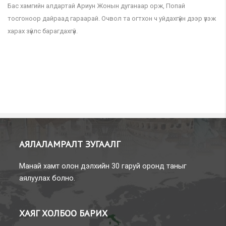
Бас хамгийн алдартай Ариун Жонын дуганаар орж, Попай
тосгоноор дайраад гараарай. Очвол та огтхон ч уйдахгүйн дээр үзэж
харах зүйлс барагдахгүй.
АЯЛАЛ
АМРАЛТ ЗУГААЛГ
Манай хамт олон дэлхийн 30 гаруй оронд таныг
аялуулах болно.
ХАЯГ
ХОЛБОО БАРИХ