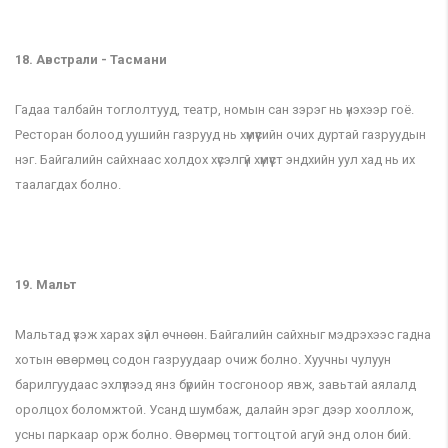
18. Австрали - Тасмани
Гадаа талбайн тоглолтууд, театр, номын сан зэрэг нь үнэхээр гоё.
Ресторан болоод уушийн газрууд нь хүмүүсийн очих дуртай газруудын
нэг. Байгалийн сайхнаас холдох хүсэлгүй хүмүүст эндхийн уул хад нь их
таалагдах болно.
19. Мальт
Мальтад үзэж харах зүйл өчнөөн. Байгалийн сайхныг мэдрэхээс гадна
хотын өвөрмөц содон газруудаар очиж болно. Хуучны чулуун
барилгуудаас эхлүүлээд янз бүрийн тосгоноор явж, завьтай аялалд
оролцох боломжтой. Усанд шумбаж, далайн эрэг дээр хооллож,
усны паркаар орж болно. Өвөрмөц тогтоцтой агуй энд олон бий.